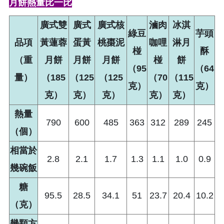
月餅熱量比一比
廣式雙
廣式
廣式核
滷肉
冰淇
綠豆
芋頭
品項
黃蓮蓉
蛋黃
桃棗泥
咖哩
淋月
椪
酥
（重
月餅
月餅
月餅
椪
餅
（95
（64
量）
（185
（125
（125
（70
（115
克）
克）
克）
克）
克）
克）
克）
熱量
790
600
485
363
312
289
245
（個）
相當於
2.8
2.1
1.7
1.3
1.1
1.0
0.9
幾碗飯
糖
95.5
28.5
34.1
51
23.7
20.4
10.2
（克）
幾顆方