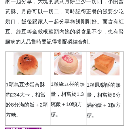
家一起分享，大塊的廣式月餅至少一切四，小的蛋
黃酥、月餅可以一切二，同時記得正餐的飯要少吃
幾口，飯後跟家人一起分享糕餅剛剛好。而含有紅
豆、綠豆等全榖根莖類內餡的磷含量不少，患有腎
臟病的人品嘗時要記得搭配磷結合劑。
1顆綠豆椪的熱
1顆烏豆沙蛋黃酥
1顆鳳梨酥的熱
量，相當於1.3
約234大卡，相當
量，相當於8分
碗飯＋10顆方
於8分滿的飯＋2顆
滿的飯＋3顆方
糖。
方糖。
糖。