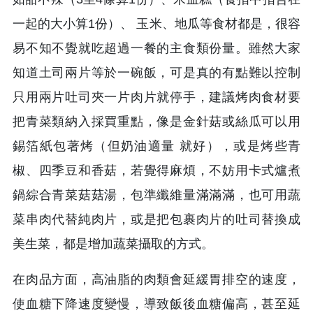
一起的大小算1份）、 玉米、地瓜等食材都是，很容
易不知不覺就吃超過一餐的主食類份量。雖然大家
知道土司兩片等於一碗飯，可是真的有點難以控制
只用兩片吐司夾一片肉片就停手，建議烤肉食材要
把青菜類納入採買重點，像是金針菇或絲瓜可以用
錫箔紙包著烤（但奶油適量 就好），或是烤些青
椒、四季豆和香菇，若覺得麻煩，不妨用卡式爐煮
鍋綜合青菜菇菇湯，包準纖維量滿滿滿，也可用蔬
菜串肉代替純肉片，或是把包裹肉片的吐司替換成
美生菜，都是增加蔬菜攝取的方式。
在肉品方面，高油脂的肉類會延緩胃排空的速度，
使血糖下降速度變慢，導致飯後血糖偏高，甚至延