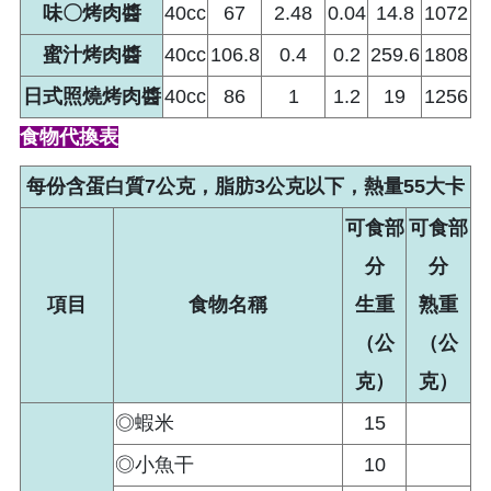
味〇烤肉醬
40cc
67
2.48
0.04
14.8
1072
蜜汁烤肉醬
40cc
106.8
0.4
0.2
259.6
1808
日式照燒烤肉醬
40cc
86
1
1.2
19
1256
食物代換表
每份含蛋白質7公克，脂肪3公克以下，熱量55大卡
可食部
可食部
分
分
項目
食物名稱
生重
熟重
（公
（公
克）
克）
◎蝦米
15
◎小魚干
10