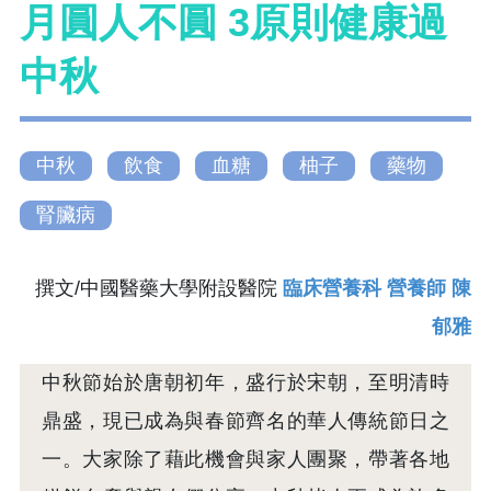
月圓人不圓 3原則健康過
中秋
中秋
飲食
血糖
柚子
藥物
腎臟病
撰文/中國醫藥大學附設醫院
臨床營養科 營養師 陳
郁雅
中秋節始於唐朝初年，盛行於宋朝，至明清時
鼎盛，現已成為與春節齊名的華人傳統節日之
一。大家除了藉此機會與家人團聚，帶著各地