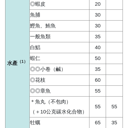
◎蝦皮
20
魚脯
30
鰹魚、鮪魚
30
一般魚類
35
白鯧
40
蝦仁
50
（1）
水產
◎◎小卷（鹹）
35
◎花枝
60
◎◎章魚
55
＊魚丸（不包肉）
55
55
（＋10公克碳水化合物）
牡蠣
65
35