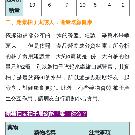
19
6
7
10
5
4
2
糖量
二
、
應景柚子太誘人，適量吃顧健康
依據衛福部公布的「我的餐盤」建議「每餐水果拳
頭大」，但是依照「食品營養成分資料庫」所分析
的柚子食用建議量，大約4瓣就是1份，大白柚的份
量只能2瓣。別以為柚子吃起來纖維口感豐富，其實
柚子是屬於高GI的水果，所以還是跟親朋好友一起
分享，對健康會更好。此外，有些藥物會與 柚子產
生交互作用，請病友自行斟酌小心食用。
葡萄柚＆柚子居然能「藥」你命？
藥物
藥物名稱
注意事項