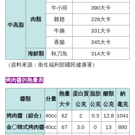
牛小排
390大卡
肉類
雞翅
228大卡
中高脂
牛腩
331大卡
香腸
345大卡
海鮮類
秋刀魚
314大卡
（資料來源：衛生福利部國民健康署）
烤肉醬的熱量表
熱量
蛋白質
脂肪
醣類
鈉
醬類
分量
大卡
公克
公克
公克
毫克
烤肉醬（綜合）
40cc
62
2
0.3
12.8
1041
金〇韓式烤肉醬
40cc
67
3.0
0
13
880