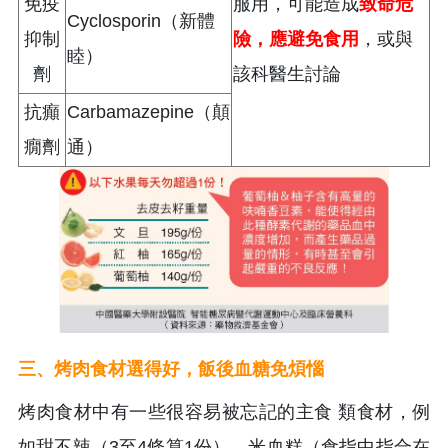
免疫
服用，可能造成
致命危
Cyclosporin（新體
抑制
險，應避免食用
，或與
睦）
劑
該科醫生討論
抗癲
Carbamazepine（顛
癇劑
通）
三
、
烤肉食材選得好，飯後血糖免煩惱
烤肉食材中有一些很容易被忘記的主食 類食材，例
如甜不辣（3至4條算1份）、米血糕（食指中指合在