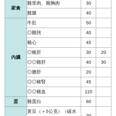
雞里肉、雞胸肉
30
家禽
雞腿
40
牛肚
50
◎雞肫
40
豬心
45
◎豬肝
30
20
內臟
◎◎雞肝
40
30
◎膽肝
20
◎◎豬腎
45
◎◎豬血
110
蛋
雞蛋白
60
黃豆（＋5公克）（碳水
20