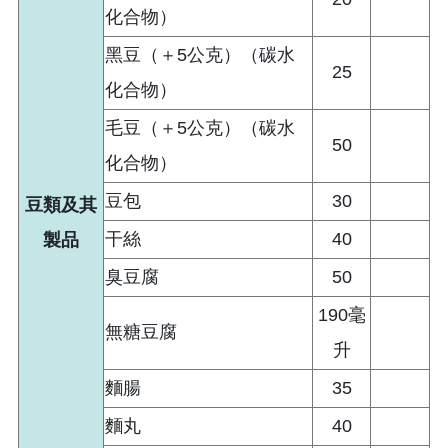
化合物）
黑豆（＋5公克）（碳水
25
化合物）
毛豆（＋5公克）（碳水
50
化合物）
豆包
30
豆類及其
干絲
40
製品
臭豆腐
50
190毫
無糖豆腐
升
麵腸
35
麵丸
40