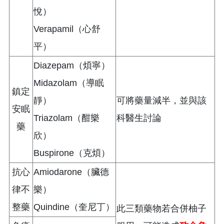
悅）
Verapamil（心舒
平）
Diazepam（煩寧）
Midazolam（導眠
鎮定
靜）
可將藥量減半，並與該
安眠
Triazolam（酣樂
科醫生討論
藥
欣）
Buspirone（克煩）
抗心
Amiodarone（臟德
律不
樂）
整藥
Quindine（奎尼丁）
此三類藥物若合併柚子