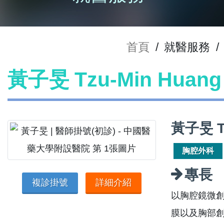
首頁
/
就醫服務
/
黃子旻 Tzu-Min Hua
黃子旻 T
胸腔外科
專長
複診掛號
詳細介紹
以胸腔鏡微
膜以及胸部