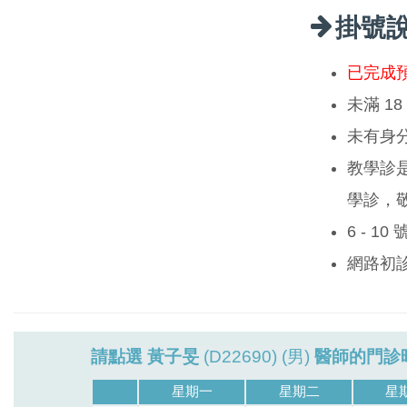
掛號
已完成
未滿 1
未有身
教學診
學診，
6 - 1
網路初