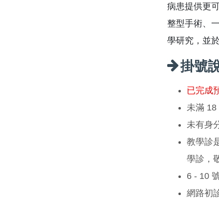
病患提供更
整型手術、
學研究，並
掛號
已完成
未滿 1
未有身
教學診
學診，
6 - 1
網路初