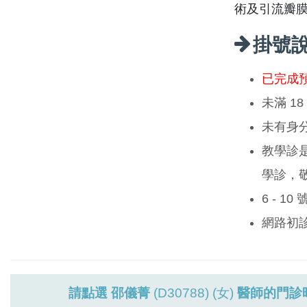
術及引流瓣
掛號
已完成
未滿 1
未有身
教學診
學診，
6 - 1
網路初