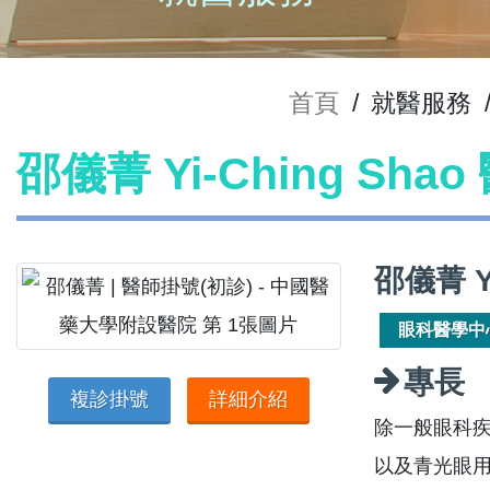
首頁
/
就醫服務
邵儀菁 Yi-Ching Sha
邵儀菁 Y
眼科醫學中
專長
複診掛號
詳細介紹
除一般眼科
以及青光眼