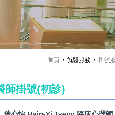
首頁
/
就醫服務
/
掛號
g 醫師掛號(初診)
曾心怡 Hsin-Yi Tseng 臨床心理師