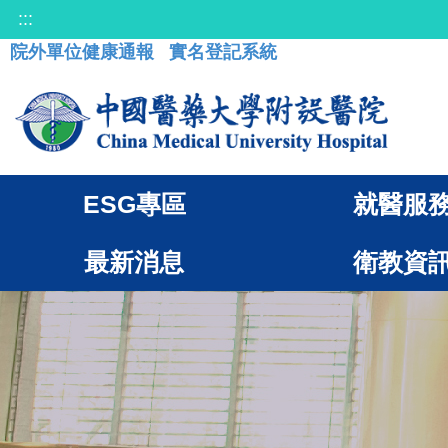
:::
院外單位健康通報
實名登記系統
ESG專區
就醫服
最新消息
衛教資