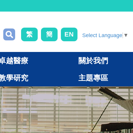
繁
簡
EN
Select Language
▼
卓越醫療
關於我們
教學研究
主題專區