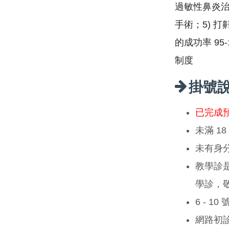
過敏性鼻炎治療
手術；5) 
的成功率 9
制度
掛號
已完成
未滿 1
未有身
教學診
學診，
6 - 1
網路初