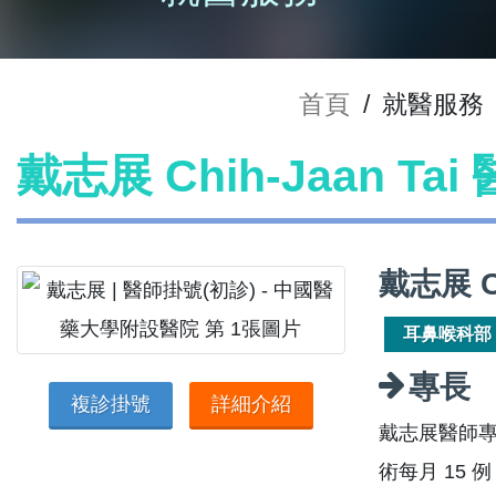
首頁
/
就醫服務
戴志展 Chih-Jaan Ta
戴志展 C
耳鼻喉科部
專長
複診掛號
詳細介紹
戴志展醫師專
術每月 15 例