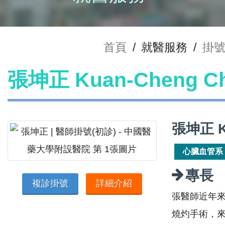
首頁
/
就醫服務
/
掛
張坤正 Kuan-Cheng 
張坤正 K
心臟血管系
專長
複診掛號
詳細介紹
張醫師近年來積
燒灼手術，