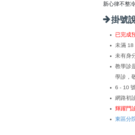
新心律不整
掛號
已完成
未滿 1
未有身
教學診
學診，
6 - 1
網路初
輝躍門
東區分