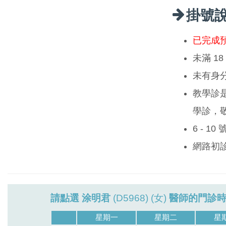
掛號
已完成
未滿 1
未有身
教學診
學診，
6 - 1
網路初