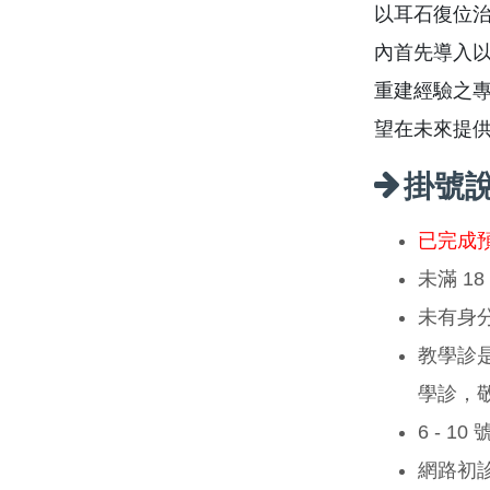
以耳石復位治
內首先導入
重建經驗之專
望在未來提
掛號
已完成
未滿 1
未有身
教學診
學診，
6 - 1
網路初