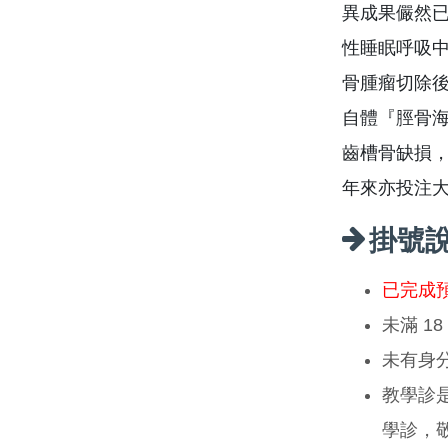
異成果儼然
性睡眠呼吸中
骨腫瘤切除後
自體『脛骨海
齒槽骨缺損
年來亦投注大
掛號
已完成
未滿 1
未有身
教學診
學診，