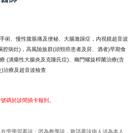
手術、慢性腹脹痛及便秘、大腸激躁症，內視鏡超音波
膈腔病灶)，高風險族群(頭頸癌患者及菸、酒者)早期食
 (潰瘍性大腸炎及克隆氏症)、幽門螺旋桿菌治療(含
炎)治療及超音波檢查
診號碼於診間插卡報到。
生在旁學習看診；因為教學診，敬請看診病人須為本人