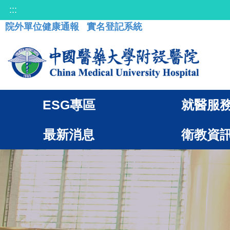
:::
院外單位健康通報
實名登記系統
ESG專區
就醫服
最新消息
衛教資