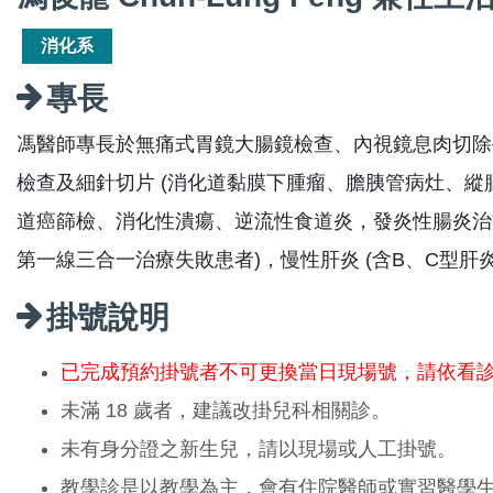
消化系
專長
馮醫師專長於無痛式胃鏡大腸鏡檢查、內視鏡息肉切除
檢查及細針切片 (消化道黏膜下腫瘤、膽胰管病灶、縱
道癌篩檢、消化性潰瘍、逆流性食道炎，發炎性腸炎治療
第一線三合一治療失敗患者)，慢性肝炎 (含B、C型肝
掛號說明
已完成預約掛號者不可更換當日現場號，請依看
未滿 18 歲者，建議改掛兒科相關診。
未有身分證之新生兒，請以現場或人工掛號。
教學診是以教學為主，會有住院醫師或實習醫學