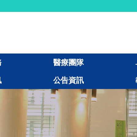
務
醫療團隊
訊
公告資訊