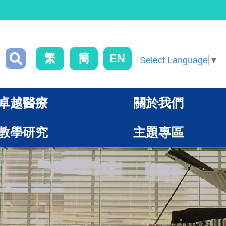
繁
簡
EN
Select Language
▼
卓越醫療
關於我們
教學研究
主題專區