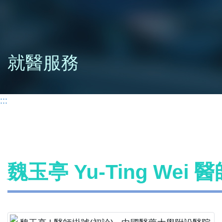
就醫服務
:::
魏玉亭 Yu-Ting Wei