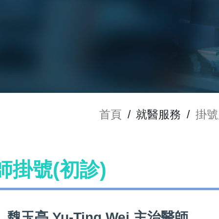
首頁
/
就醫服務
/
掛號
 醫師掛號(初診)
魏玉亭 Yu-Ting Wei 主治醫師