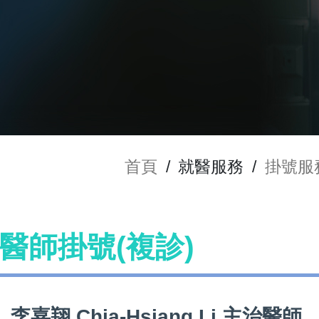
首頁
/
就醫服務
/
掛號服
Li 醫師掛號(複診)
李嘉翔 Chia-Hsiang Li 主治醫師