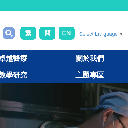
繁
簡
EN
Select Language
▼
卓越醫療
關於我們
教學研究
主題專區