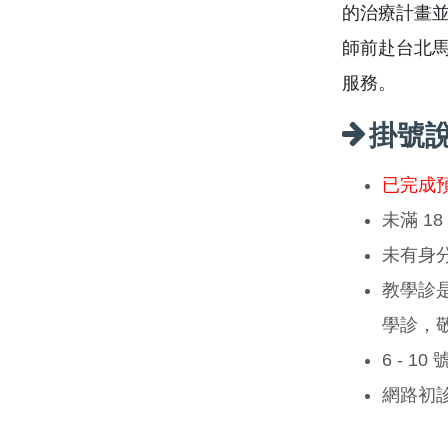
的治療計畫
師前赴台北
服務。
掛號
已完成
未滿 1
未有身
教學診
學診，
6 - 1
網路初