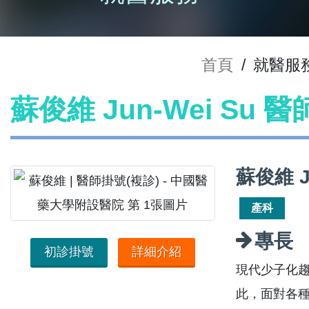
首頁
/
就醫服
蘇俊維 Jun-Wei Su 
蘇俊維 J
產科
專長
初診掛號
詳細介紹
現代少子化
此，面對各