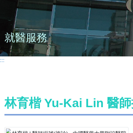
就醫服務
:::
林育楷 Yu-Kai Lin 醫