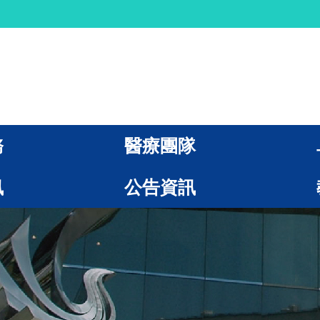
務
醫療團隊
訊
公告資訊