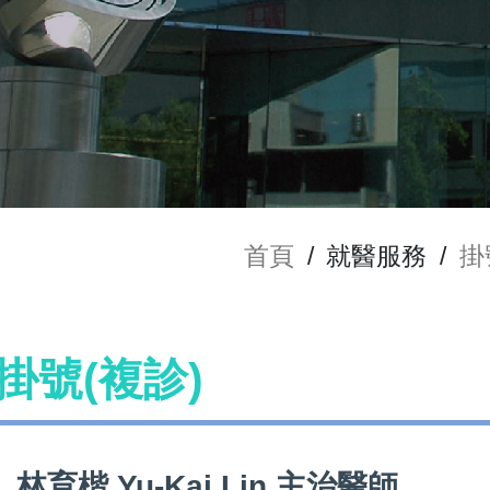
首頁
/
就醫服務
/
掛
師掛號(複診)
林育楷 Yu-Kai Lin 主治醫師