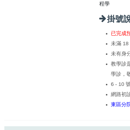
程學
掛號
已完成
未滿 1
未有身
教學診
學診，
6 - 1
網路初
東區分