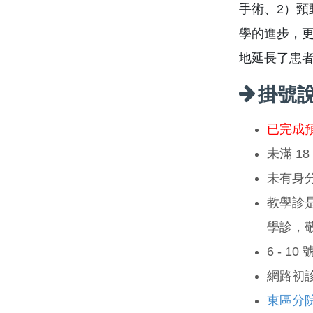
手術、2）
學的進步，
地延長了患
掛號
已完成
未滿 1
未有身
教學診
學診，
6 - 1
網路初
東區分