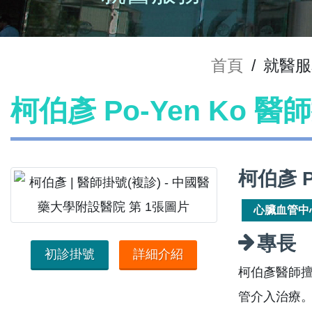
首頁
/
就醫服
柯伯彥 Po-Yen Ko 醫
柯伯彥 P
心臟血管中
專長
初診掛號
詳細介紹
柯伯彥醫師
管介入治療