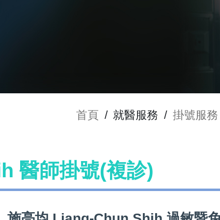
首頁
/
就醫服務
/
掛號服務
hih 醫師掛號(複診)
施亮均 Liang-Chun Shih 過敏