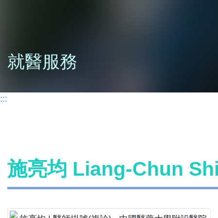
就醫服務
:::
施亮均 Liang-Chun S