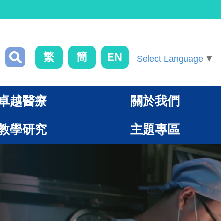
繁
簡
EN
Select Language
▼
卓越醫療
關於我們
教學研究
主題專區