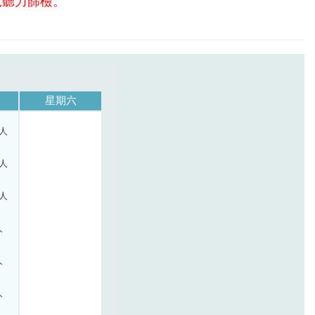
兒聽力篩檢。