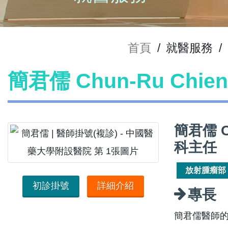
首頁
/
就醫服務
/
簡君儒 Chun-Ru Chi
簡君儒 C
科主任
放射腫瘤部
初診掛號
詳細介紹
專長
簡君儒醫師