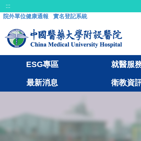
:::
院外單位健康通報
實名登記系統
ESG專區
就醫服
最新消息
衛教資