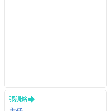
張訓銘
主任