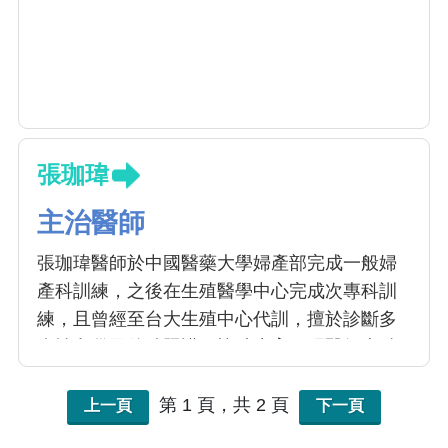
張珈瑋
主治醫師
張珈瑋醫師於中國醫藥大學婦產部完成一般婦
產科訓練，之後在生殖醫學中心完成次專科訓
練，且曾經至台大生殖中心代訓，擅於診斷多
囊性卵巢及後續照護、協助生育。張醫師專精
於生殖內分泌異常，且熱衷於協助不孕夫妻完
成生育的夢想。若同時合併許多婦科問題，也
第 1 頁，共 2 頁
上一頁
下一頁
能搭配生育計畫一併安排治療。