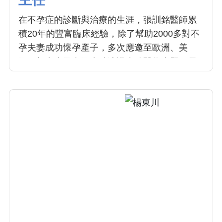
在不孕症的診斷與治療的生涯，張訓銘醫師累
積20年的豐富臨床經驗，除了幫助2000多對不
孕夫妻成功懷孕產子，多次應邀至歐洲、美
國、加拿大及中國大陸演講生殖醫學專題；長
期致力於生殖醫學之研究，論文發表超過110
篇，刊登在著名國際期刊。