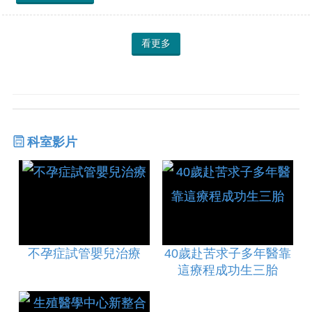
看更多
科室影片
不孕症試管嬰兒治療
40歲赴苦求子多年醫靠
這療程成功生三胎