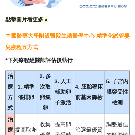
點擊圖片看更多▲
中國醫藥大學附設醫院生殖醫學中心 精準化試管嬰
兒療程五方式
*下列療程經醫師評估後執行
治
2. 多
3. 人工
5. 子宮內
療
1. 精準
次取
4. 胚胎著床
輔助卵
膜容受性
方
催排卵
卵集
前基因篩檢
子激活
檢測
式
卵
治
收集
提高卵
調整最佳
療
提高取卵
篩選最優質