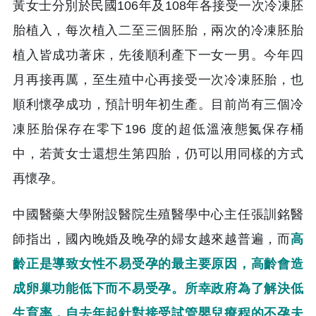
黃女士分別於民國106年及108年各接受一次冷凍胚
胎植入，每次植入二至三個胚胎，兩次的冷凍胚胎
植入皆成功著床，先後順利產下一女一男。今年四
月再接再厲，至生殖中心再接受一次冷凍胚胎，也
順利懷孕成功，預計明年初生產。目前尚有三個冷
凍胚胎保存在零下196 度的超低溫液態氮保存桶
中，若黃女士還想生第四胎，仍可以用同樣的方式
再懷孕。
中國醫藥大學附設醫院生殖醫學中心主任張訓銘醫
師指出，國內晚婚及晚孕的婦女越來越普遍，而
高
齡正是導致女性不易受孕的最主要原因，高齡會造
成卵巢功能低下而不易受孕。所幸政府為了解決低
生育率，自去年起針對接受試管嬰兒療程的不孕夫