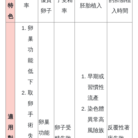
優質
子受精
的胚胎植
特
率
胚胎植入
卵子
率
入時間
色
卵
巢
功
能
低
早期或
下
習慣性
取
流產
卵
染色體
手
適
異常高
卵巢
術
用
卵子受
反覆性著
風險族
功能
失