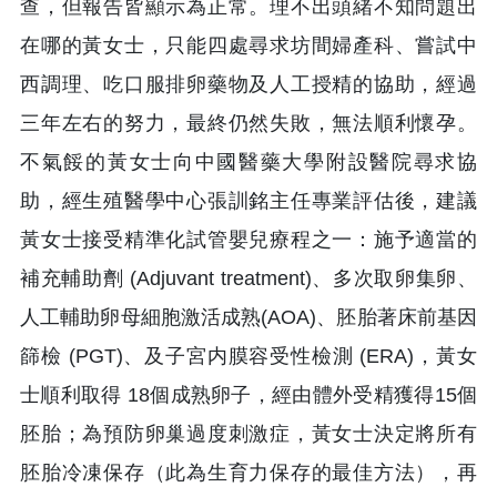
查，但報告皆顯示為正常。理不出頭緒不知問題出
在哪的黃女士，只能四處尋求坊間婦產科、嘗試中
西調理、吃口服排卵藥物及人工授精的協助，經過
三年左右的努力，最終仍然失敗，無法順利懷孕。
不氣餒的黃女士向中國醫藥大學附設醫院尋求協
助，經生殖醫學中心張訓銘主任專業評估後，建議
黃女士接受精準化試管嬰兒療程之一：施予適當的
補充輔助劑 (Adjuvant treatment)、多次取卵集卵、
人工輔助卵母細胞激活成熟(AOA)、胚胎著床前基因
篩檢 (PGT)、及子宮内膜容受性檢測 (ERA)，黃女
士順利取得 18個成熟卵子，經由體外受精獲得15個
胚胎；為預防卵巢過度刺激症，黃女士決定將所有
胚胎冷凍保存（此為生育力保存的最佳方法），再