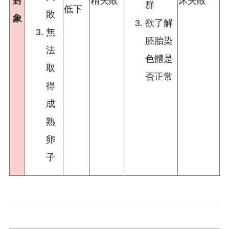
對
精失敗
床失敗
群
低下
敗
象
欲了解
無
胚胎染
法
色體是
取
否正常
得
成
熟
卵
子