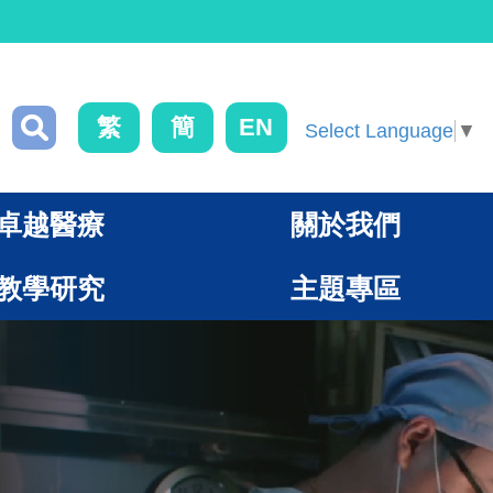
繁
簡
EN
Select Language
▼
卓越醫療
關於我們
教學研究
主題專區