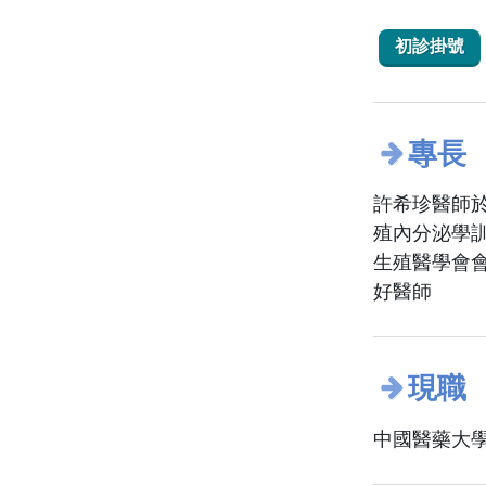
初診掛號
專長
許希珍醫師
殖內分泌學
生殖醫學會
好醫師
現職
中國醫藥大學