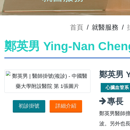
首頁
/
就醫服務
/
鄭英男 Ying-Nan Ch
鄭英男 Y
心臟血管系
專長
初診掛號
詳細介紹
鄭英男醫師擅
波。另外也長