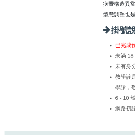
病暨構造異常
型態調整也
掛號
已完成
未滿 1
未有身
教學診
學診，
6 - 1
網路初