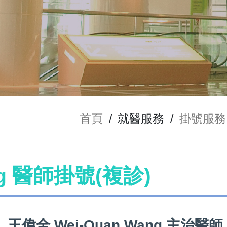
首頁
/
就醫服務
/
掛號服務
ng 醫師掛號(複診)
王偉全 Wei-Quan Wang 主治醫師