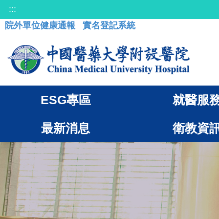
:::
院外單位健康通報
實名登記系統
ESG專區
就醫服
最新消息
衛教資