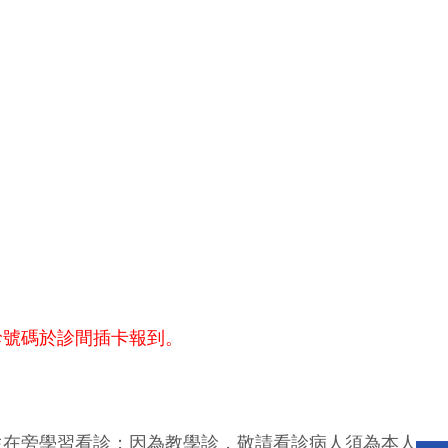
診號碼於診間插卡報到。
生在旁學習看診；因為教學診，敬請看診病人須為本人