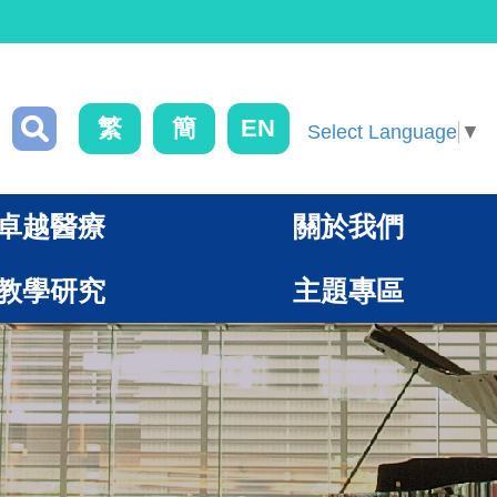
繁
簡
EN
Select Language
▼
卓越醫療
關於我們
教學研究
主題專區