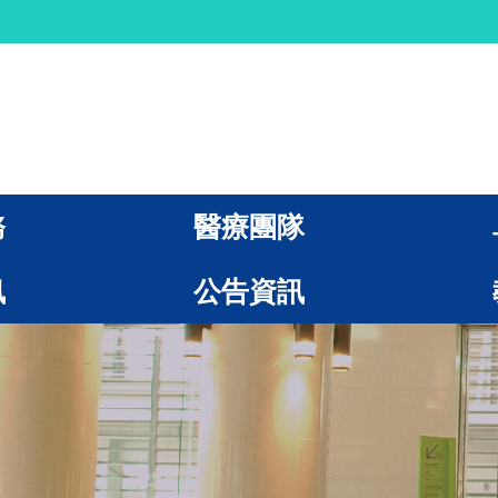
務
醫療團隊
訊
公告資訊