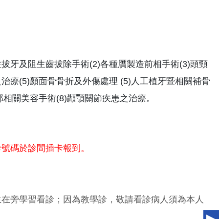
拔牙及阻生齒拔除手術(2)各種贋製造前相手術(3)頭頸
療(5)顏面骨骨折及外傷處理 (5)人工植牙暨相關補骨
部相關美容手術(8)顳顎關節疾患之治療。
診號碼於診間插卡報到。
生在旁學習看診；因為教學診，敬請看診病人須為本人