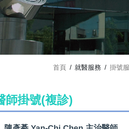
首頁
/
就醫服務
/
掛號
n 醫師掛號(複診)
陳彥綦 Yan-Chi Chen 主治醫師