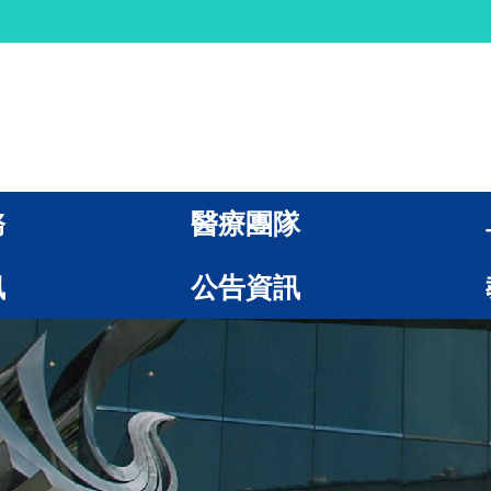
務
醫療團隊
訊
公告資訊