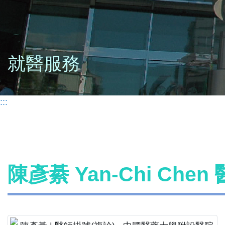
就醫服務
:::
陳彥綦 Yan-Chi Che