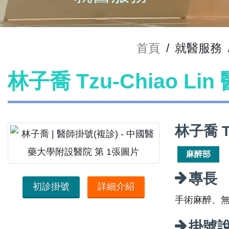
首頁
/
就醫服務
林子喬 Tzu-Chiao Li
林子喬 T
麻醉部
專長
初診掛號
詳細介紹
手術麻醉、
掛號