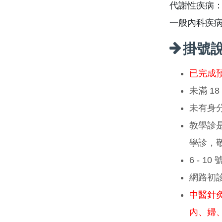
代謝性疾病
一般內科疾
掛號
已完成
未滿 1
未有身
教學診
學診，
6 - 1
網路初
中醫針
內、婦