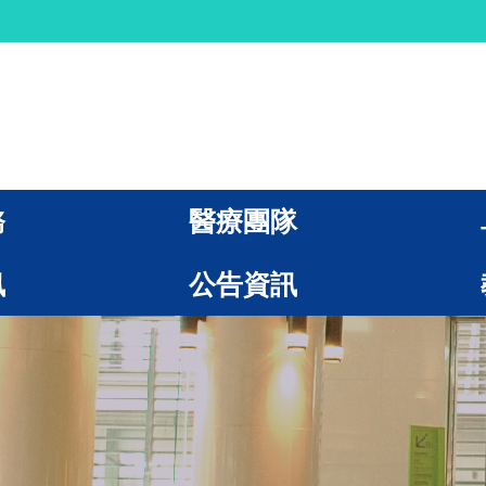
務
醫療團隊
訊
公告資訊