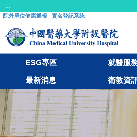
:::
院外單位健康通報
實名登記系統
ESG專區
就醫服
最新消息
衛教資