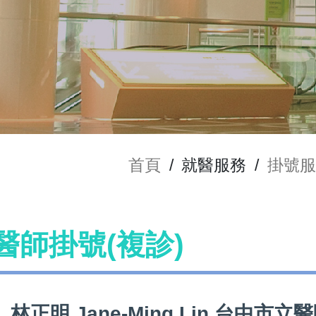
首頁
/
就醫服務
/
掛號服
n 醫師掛號(複診)
林正明 Jane-Ming Lin 台中