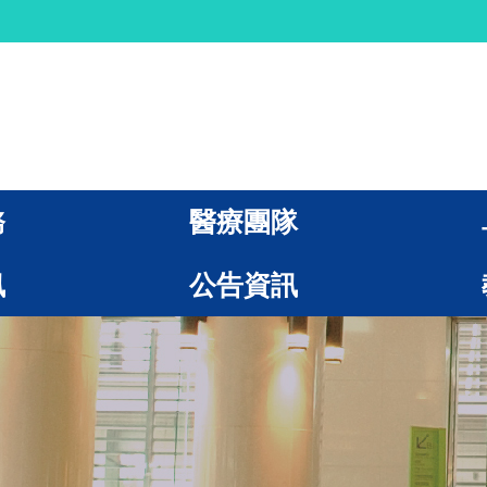
務
醫療團隊
訊
公告資訊