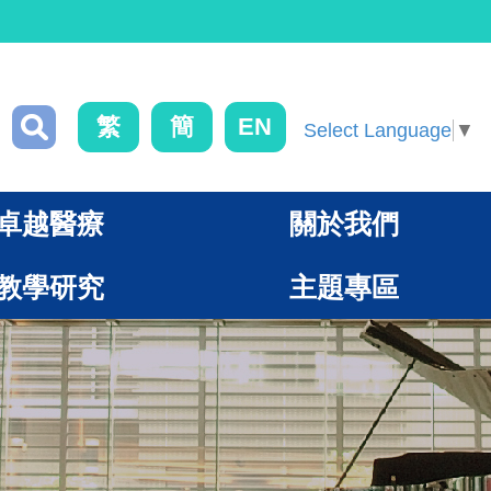
繁
簡
EN
Select Language
▼
卓越醫療
關於我們
教學研究
主題專區