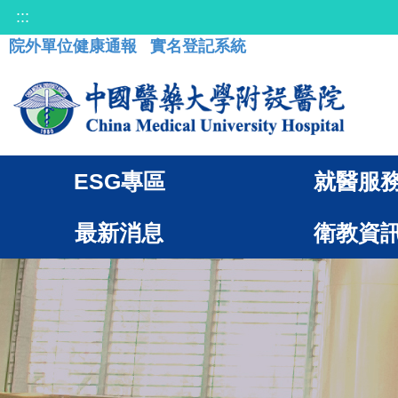
:::
院外單位健康通報
實名登記系統
ESG專區
就醫服
最新消息
衛教資