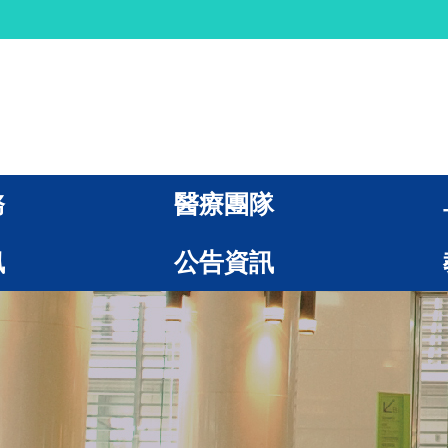
務
醫療團隊
訊
公告資訊