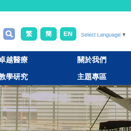
繁
簡
EN
Select Language
▼
卓越醫療
關於我們
教學研究
主題專區