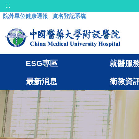
:::
院外單位健康通報
實名登記系統
ESG專區
就醫服
最新消息
衛教資