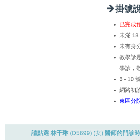
掛號
已完成
未滿 1
未有身
教學診
學診，
6 - 1
網路初
東區分