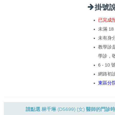
掛號
已完成
未滿 1
未有身
教學診
學診，
6 - 1
網路初
東區分