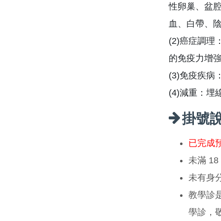
性卵巢、盆
血、白帶、
(2)癌症調
的免疫力增
(3)免疫疾
(4)減重：
掛號
已完成
未滿 1
未有身
教學診
學診，