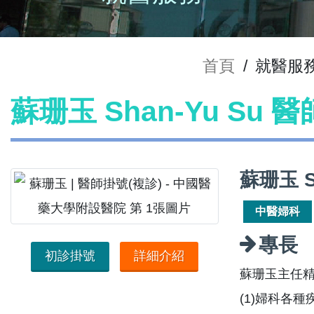
首頁
/
就醫服
蘇珊玉 Shan-Yu Su 
蘇珊玉 S
中醫婦科
專長
初診掛號
詳細介紹
蘇珊玉主任精
(1)婦科各