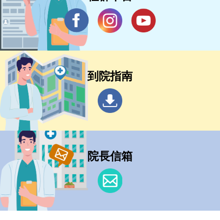
到院指南
院長信箱