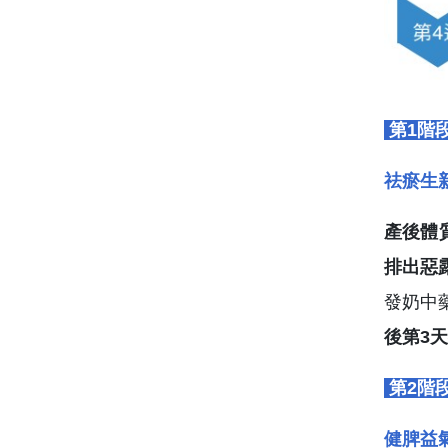
第1階段
祛瘀生
產後體
排出惡
發奶中
後第3
第2階段
健脾益