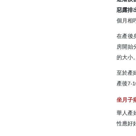
惡露排
個月相
在產後
房開始
的大小
至於產
產後7
坐月子
華人產
性應好