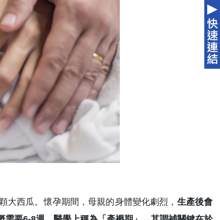
像顆大西瓜。懷孕期間，母親的身體變化劇烈，
生產後會
需要6-8週，醫學上稱為「產褥期」，其調補關鍵在於