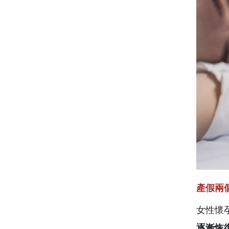
產假兩
女性懷
逐漸恢