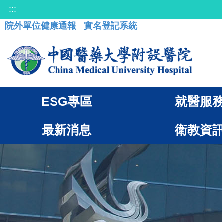
:::
院外單位健康通報
實名登記系統
ESG專區
就醫服
最新消息
衛教資