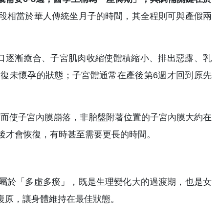
段相當於華人傳統坐月子的時間，其全程則可與產假兩
口逐漸癒合、子宮肌肉收縮使體積縮小、排出惡露、乳
恢復未懷孕的狀態；子宮體通常在產後第6週才回到原先
縮而使子宮內膜崩落，非胎盤附著位置的子宮內膜大約在
天後才會恢復，有時甚至需要更長的時間。
屬於「多虛多瘀」，既是生理變化大的過渡期，也是女
復原，讓身體維持在最佳狀態。