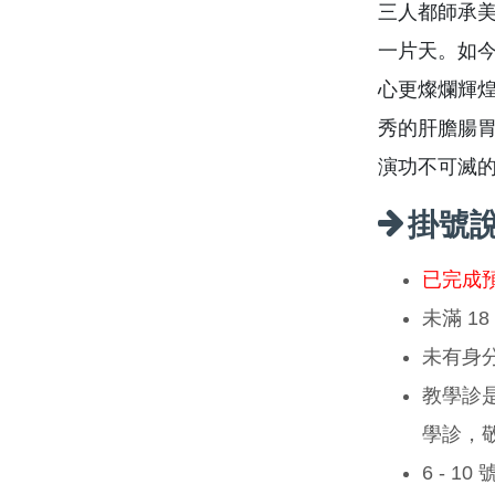
三人都師承美國
一片天。如
心更燦爛輝
秀的肝膽腸
演功不可滅
掛號
已完成
未滿 1
未有身
教學診
學診，
6 - 1