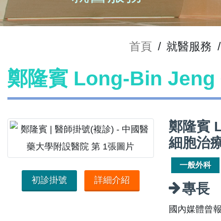
首頁
/
就醫服務
/
鄭隆賓 Long-Bin Je
鄭隆賓 L
細胞治
一般外科
初診掛號
詳細介紹
專長
國內媒體曾