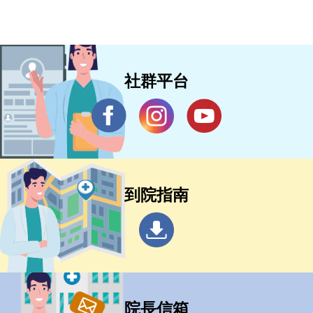
社群平台
到院指南
院長信箱