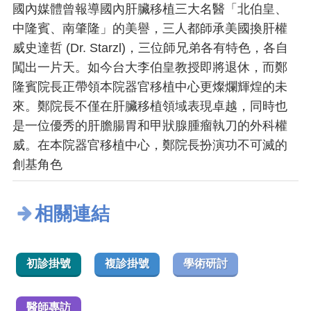
國內媒體曾報導國內肝臟移植三大名醫「北伯皇、
中隆賓、南肇隆」的美譽，三人都師承美國換肝權
威史達哲 (Dr. Starzl)，三位師兄弟各有特色，各自
闖出一片天。如今台大李伯皇教授即將退休，而鄭
隆賓院長正帶領本院器官移植中心更燦爛輝煌的未
來。鄭院長不僅在肝臟移植領域表現卓越，同時也
是一位優秀的肝膽腸胃和甲狀腺腫瘤執刀的外科權
威。在本院器官移植中心，鄭院長扮演功不可滅的
創基角色
相關連結
初診掛號
複診掛號
學術研討
醫師專訪