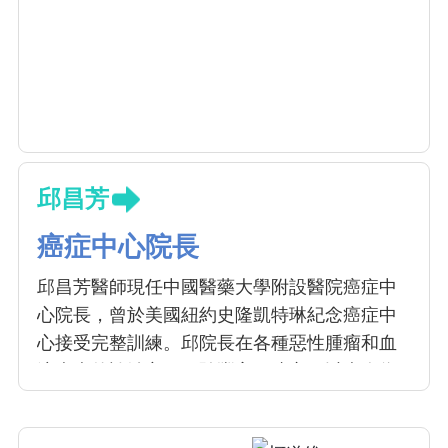
邱昌芳
癌症中心院長
邱昌芳醫師現任中國醫藥大學附設醫院癌症中
心院長，曾於美國紐約史隆凱特琳紀念癌症中
心接受完整訓練。邱院長在各種惡性腫瘤和血
液疾病的診治方面經驗豐富，建立了以病人為
中心、多專科團隊的共同照護模式，應用於二
十幾種主要癌症，並建構了完善的造血幹細胞