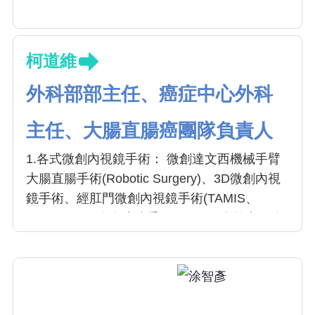
柯道維
外科部部主任、癌症中心外科
主任、大腸直腸癌團隊負責人
1.各式微創內視鏡手術： 微創達文西機械手臂
大腸直腸手術(Robotic Surgery)、3D微創內視
鏡手術、經肛門微創內視鏡手術(TAMIS、
TaTME)、單孔腹腔鏡手術(SILS)、自然出口腹
腔鏡手術(NOSE)、一般傳統腹腔鏡手術
(Laparoscopy)。
2.肛門良性疾患手術： 痔瘡、廔管、肛裂、直
腸脫垂、肛門狹窄等。痔瘡雙極雷加射刀