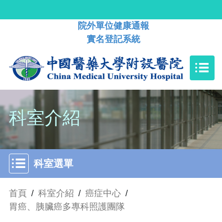
院外單位健康通報
實名登記系統
科室介紹
科室選單
首頁
/
科室介紹
/
癌症中心
/
胃癌、胰臟癌多專科照護團隊