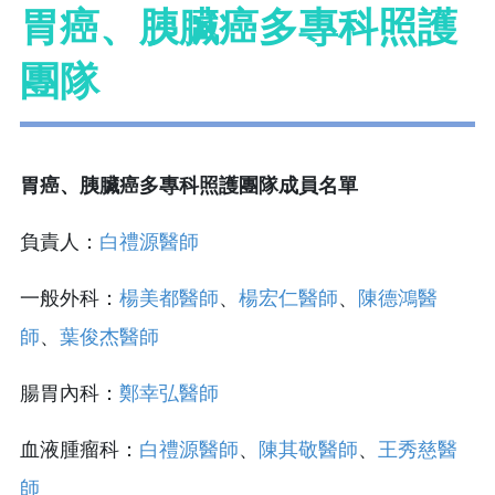
胃癌、胰臟癌多專科照護
團隊
胃癌、胰臟癌​多專科照護團隊成員名單
負責人：
白禮源
醫師
一般外科：
楊美都醫師
、
楊宏仁醫師
、
陳德鴻醫
師
、
葉俊杰醫師
腸胃內科：
鄭幸弘醫師
血液腫瘤科：
白禮源醫師
、
陳其敬醫師
、
王秀慈醫
師