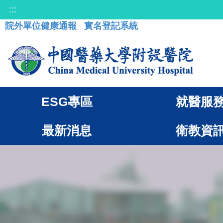
:::
院外單位健康通報
實名登記系統
ESG專區
就醫服
最新消息
衛教資