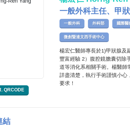
一般外科主任、甲狀
一般外科
外科部
國際醫
微創暨達文西手術中心
楊宏仁醫師專長於1)甲狀腺及
豐富經驗 2）腹腔鏡膽囊切除
道等消化系相關手術。楊醫師
詳盡清楚，執行手術謹慎小心
要求！
R. QRCODE
連結