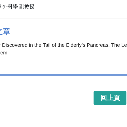
 外科學 副教授
文章
Discovered in the Tail of the Elderly’s Pancreas. The 
tem
回上頁