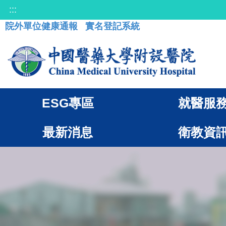
:::
院外單位健康通報
實名登記系統
ESG專區
就醫服
最新消息
衛教資