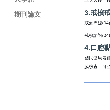
立夫大樓一樓
3.戒檳
期刊論文
戒菸專線(04)
戒檳諮詢(04)
4.口腔
國民健康署補
膜檢查，可