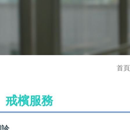
首頁
、戒檳服務
門診