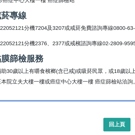
/癌症中心大樓一樓 癌症篩檢站
戒菸專線
22052121分機7204及3207或戒菸免費諮詢專線0800-63-
22052121分機2376、2377或戒檳諮詢專線02-2809-959
黏膜篩檢服務
助30歲以上有嚼食檳榔(含已戒)或吸菸民眾，或18歲以
至本院立夫大樓一樓或癌症中心大樓一樓 癌症篩檢站洽詢
回上頁