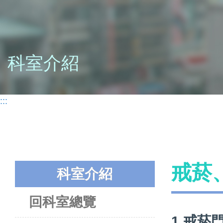
科室介紹
:::
戒菸
科室介紹
回科室總覽
1.戒菸