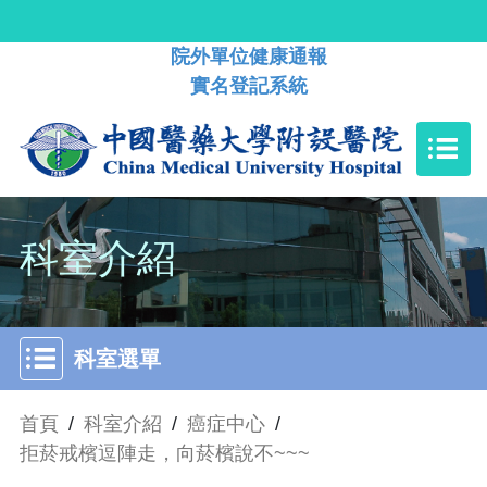
院外單位健康通報
實名登記系統
科室介紹
科室選單
首頁
/
科室介紹
/
癌症中心
/
拒菸戒檳逗陣走，向菸檳說不~~~