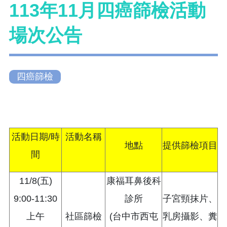
113年11月四癌篩檢活動
場次公告
四癌篩檢
活動日期/時
活動名稱
地點
提供篩檢項目
間
11/8(五)
康福耳鼻後科
9:00-11:30
診所
子宮頸抹片、
上午
社區篩檢
(台中市西屯
乳房攝影、糞