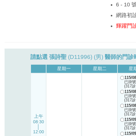
6 - 1
網路初
輝躍門