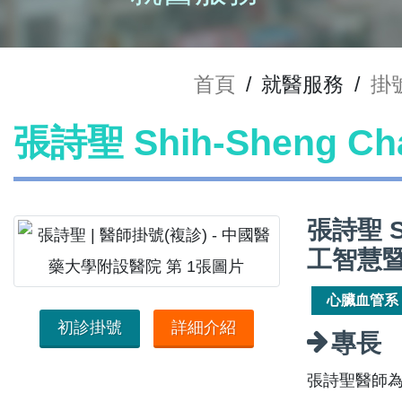
首頁
/
就醫服務
/
掛
張詩聖 Shih-Sheng 
張詩聖 S
工智慧
心臟血管系
初診掛號
詳細介紹
專長
張詩聖醫師