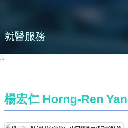
就醫服務
:::
楊宏仁 Horng-Ren Y