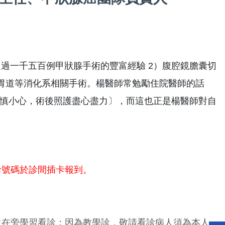
超過一千五百例甲狀腺手術的豐富經驗 2）腹腔鏡膽囊切
腸胃道等消化系相關手術。楊醫師常勉勵住院醫師的話
慎小心，術後照護盡心盡力〕，而這也正是楊醫師對自
診號碼於診間插卡報到。
生在旁學習看診；因為教學診，敬請看診病人須為本人