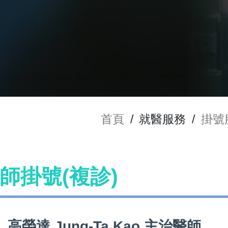
首頁
/
就醫服務
/
掛號
 醫師掛號(複診)
高榮達 Jung-Ta Kao 主治醫師