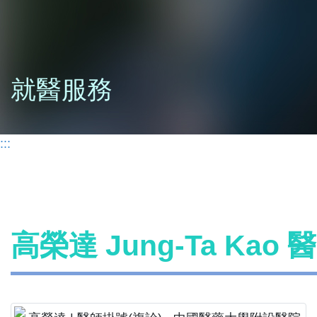
就醫服務
:::
高榮達 Jung-Ta Kao