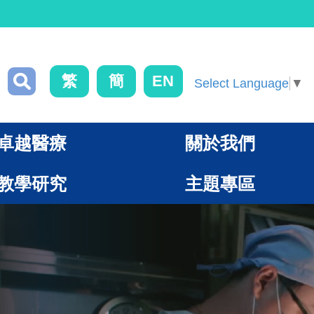
繁
簡
EN
Select Language
▼
卓越醫療
關於我們
教學研究
主題專區