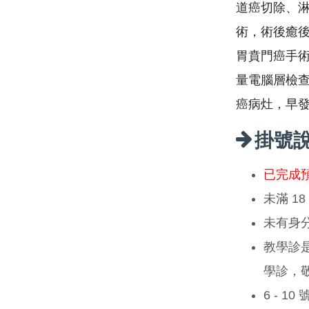
道癌切除、
術，術後癒
胃賁門癌手
量電腦層檢
癌病灶，早
掛號
已完成
未滿 1
未有身
教學診
學診，
6 - 1