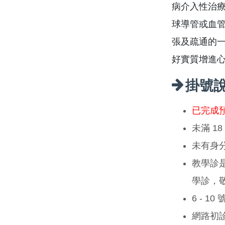
病介入性治療
球導管或血
張及疏通的
好實質增進
掛號
已完成
未滿 1
未有身
教學診
學診，
6 - 1
網路初