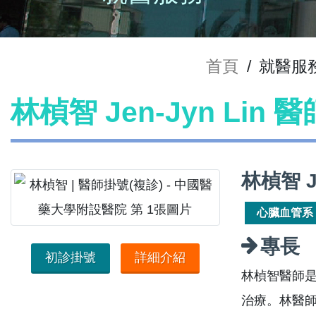
首頁
/
就醫服
林楨智 Jen-Jyn Lin 
林楨智 J
心臟血管系
專長
初診掛號
詳細介紹
林楨智醫師
治療。林醫師