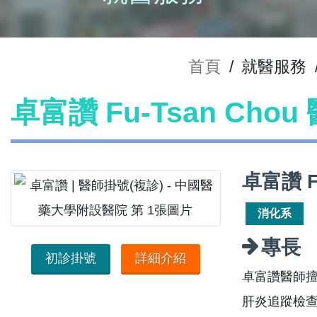
首頁
/
就醫服務
卓富讚 Fu-Tsan Cho
卓富讚 F
消化系
專長
初診掛號
詳細介紹
卓富讚醫師
肝炎追蹤檢