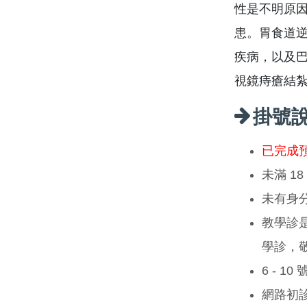
性是不明原
患。胃食道
疾病，以及
視鏡痔瘡結
掛號
已完成
未滿 1
未有身
教學診
學診，
6 - 1
網路初